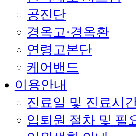
공진단
경옥고·경옥환
연령고본단
케어밴드
이용안내
진료일 및 진료시간
입퇴원 절차 및 필