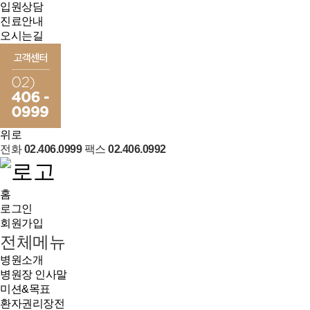
입원상담
진료안내
오시는길
위로
전화
02.406.0999
팩스
02.406.0992
홈
로그인
회원가입
전체메뉴
병원소개
병원장 인사말
미션&목표
환자권리장전