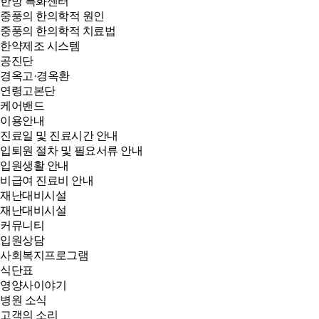
한방 특화센터
중풍의 한의학적 원인
중풍의 한의학적 치료법
한약제조 시스템
공진단
경옥고·경옥환
연령고본단
케어밴드
이용안내
진료일 및 진료시간 안내
입퇴원 절차 및 필요서류 안내
입원생활 안내
비급여 진료비 안내
재난대비시설
재난대비시설
커뮤니티
입원상담
사회복지프로그램
식단표
영양사이야기
병원 소식
고객의 소리